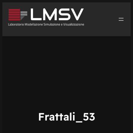
Vai
al
contenuto
Frattali_53